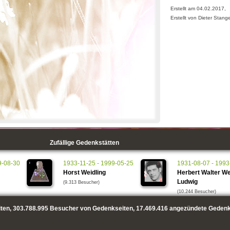
Erstellt am 04.02.2017,
Erstellt von Dieter Stang
Zufällige Gedenkstätten
9-08-30
1933-11-25 - 1999-05-25
1931-08-07 - 1993
Horst Weidling
Herbert Walter W
Ludwig
(9.313 Besucher)
(10.244 Besucher)
ten,
303.788.995
Besucher von Gedenkseiten,
17.469.416
angezündete Gedenk