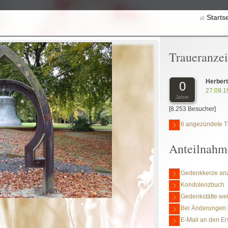
Starts
Traueranze
Herbert
0
27.09.1
Jahre
[8.253 Besucher]
6 angezündete T
Anteilnahm
Gedenkkerze an
Kondolenzbuch
Gedenkstätte we
Bei Änderungen 
E-Mail an den Er