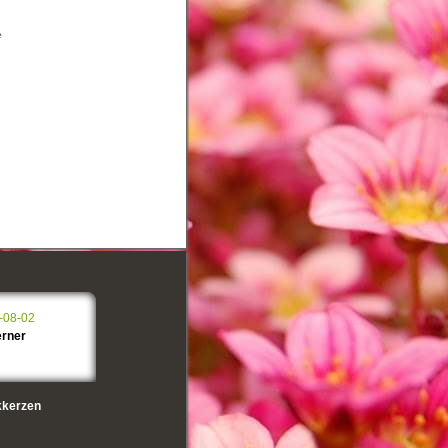
e
-08-02
erner
kerzen