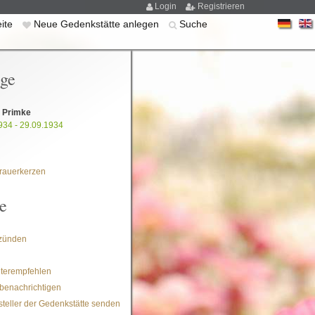
Login
Registrieren
eite
Neue Gedenkstätte anlegen
Suche
ige
 Primke
934 - 29.09.1934
rauerkerzen
e
zünden
iterempfehlen
benachrichtigen
steller der Gedenkstätte senden