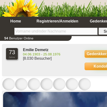
Home
Registrieren/Anmelden
Gedenke
54
Benutzer Online
Emilie Demetz
73
Gedenkker
04.06.1903 - 25.08.1976
Jahre
[8.030 Besucher]
Kondo