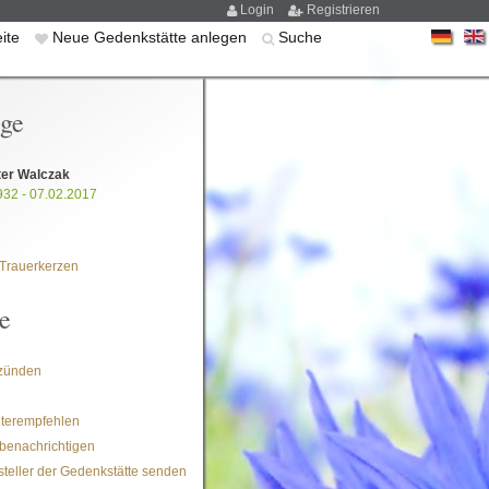
Login
Registrieren
eite
Neue Gedenkstätte anlegen
Suche
ige
ter Walczak
932 - 07.02.2017
Trauerkerzen
e
zünden
iterempfehlen
benachrichtigen
steller der Gedenkstätte senden