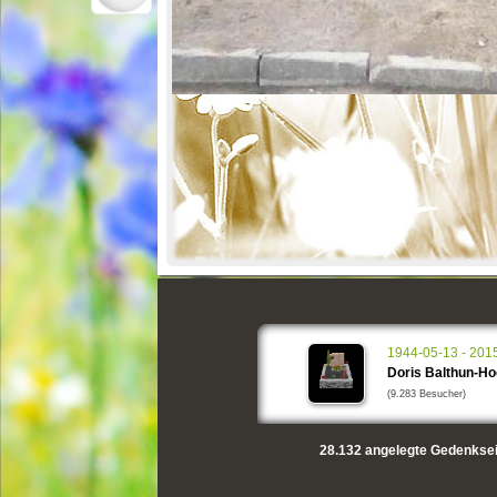
1944-05-13 - 201
Doris Balthun-Ho
(9.283 Besucher)
28.132
angelegte Gedenksei