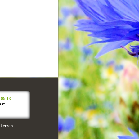
-05-13
ast
kerzen