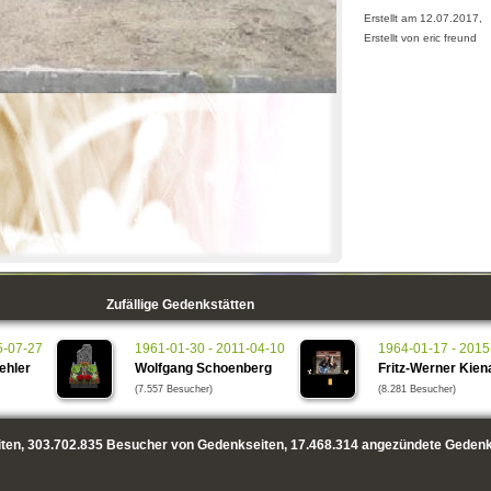
Erstellt am 12.07.2017,
Erstellt von eric freund
Zufällige Gedenkstätten
5-07-27
1961-01-30 - 2011-04-10
1964-01-17 - 2015
ehler
Wolfgang Schoenberg
Fritz-Werner Kien
(7.557 Besucher)
(8.281 Besucher)
ten,
303.702.835
Besucher von Gedenkseiten,
17.468.314
angezündete Gedenk