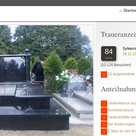
Starts
Traueranze
Sylwes
84
26.11.1
Jahre
[10.126 Besucher]
15 angezündete 
Anteilnahm
Gedenkkerze an
Kondolenzbuch
Gedenkstätte we
Bei Änderungen 
E-Mail an den Er