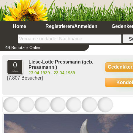
Home
Registrieren/Anmelden
Gedenke
44
Benutzer Online
Liese-Lotte Pressmann
(geb.
0
Gedenkker
Pressmann )
Jahre
23.04.1939 - 23.04.1939
[7.807 Besucher]
Kondo