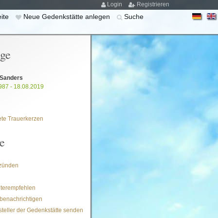
Login
Registrieren
eite
Neue Gedenkstätte anlegen
Suche
ige
 Sanders
987 - 18.08.2019
te Trauerkerzen
e
zünden
iterempfehlen
benachrichtigen
steller der Gedenkstätte senden