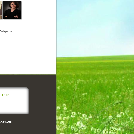
 Ziehpapa
-07-09
kerzen