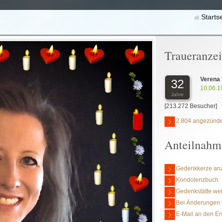
Starts
Traueranze
Verena
32
10.06.1
Jahre
[213.272 Besucher]
2.804 angezünde
Anteilnahm
Gedenkkerze an
Kondolenzbuch
Gedenkstätte we
Bei Änderungen 
E-Mail an den Er