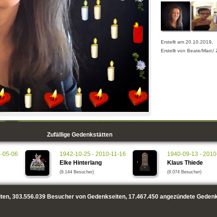
Erstellt am 20.10.2019,
Erstellt von Beate/Marc/
Zufällige Gedenkstätten
1-05-06
1942-10-25 - 2010-11-16
1940-09-13 - 2010
Elke Hinterlang
Klaus Thiede
(9.144 Besucher)
(8.074 Besucher)
ten,
303.556.039
Besucher von Gedenkseiten,
17.467.450
angezündete Gedenk