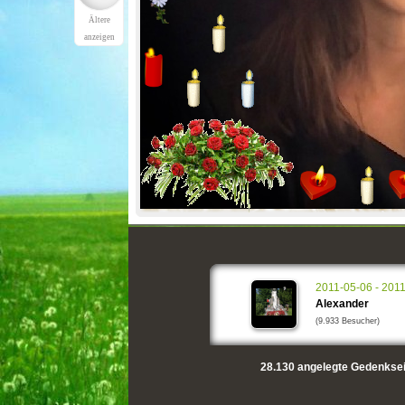
Ältere
anzeigen
2011-05-06 - 201
Alexander
(9.933 Besucher)
28.130
angelegte Gedenksei