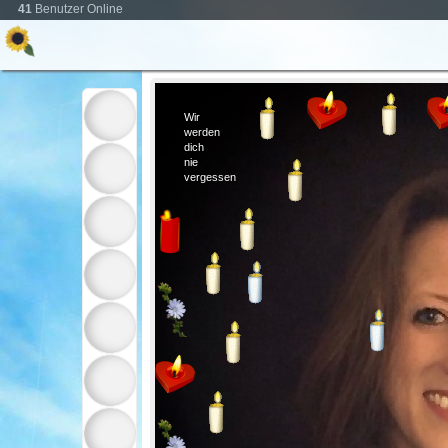
41
Benutzer Online
Wir
werden
dich
nie
vergessen