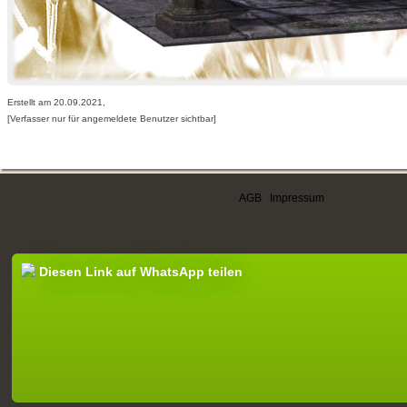
Erstellt am 20.09.2021,
[Verfasser nur für angemeldete Benutzer sichtbar]
AGB
|
Impressum
Diesen Link auf WhatsApp teilen