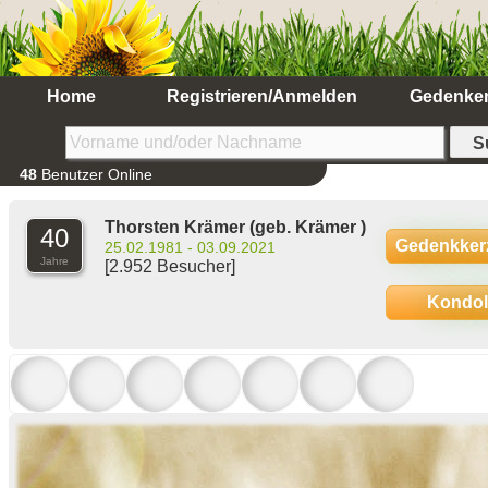
Home
Registrieren/Anmelden
Gedenke
48
Benutzer Online
Thorsten Krämer
(geb. Krämer )
40
Gedenkker
25.02.1981 - 03.09.2021
Jahre
[2.952 Besucher]
Kondo