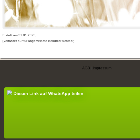
Erstellt am 31.01.2025,
[Verfasser nur für angemeldete Benutzer sichtbar]
AGB
|
Impressum
Diesen Link auf WhatsApp teilen