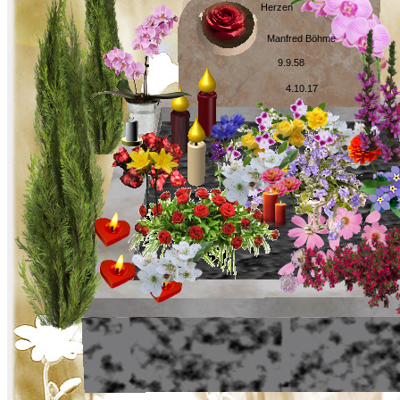
Herzen
Manfred Böhme
9.9.58
4.10.17