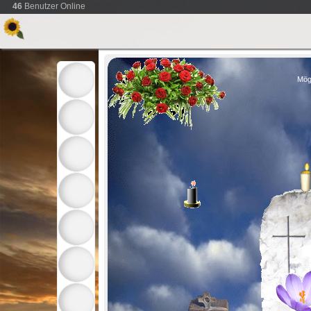
46
Benutzer Online
Mög