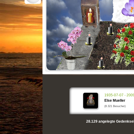
1935-07-07 - 200
Else Mueller
(8.321 Besucher)
28.129
angelegte Gedenksei