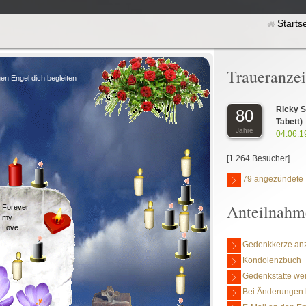
Starts
Traueranze
en Engel dich begleiten
Ricky 
80
Tabett)
Jahre
04.06.1
[1.264 Besucher]
79 angezündete 
Anteilnahm
Forever
my
Love
Gedenkkerze an
Kondolenzbuch
Gedenkstätte we
Bei Änderungen 