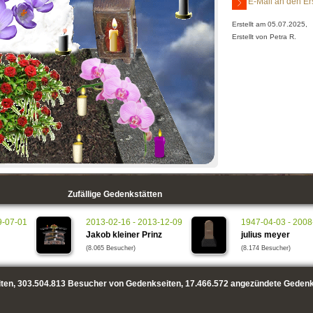
E-Mail an den Er
Erstellt am 05.07.2025,
Erstellt von Petra R.
Zufällige Gedenkstätten
9-07-01
2013-02-16 - 2013-12-09
1947-04-03 - 2008
Jakob kleiner Prinz
julius meyer
(8.065 Besucher)
(8.174 Besucher)
ten,
303.504.813
Besucher von Gedenkseiten,
17.466.572
angezündete Gedenk