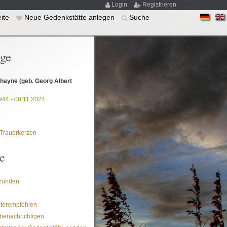
Login
Registrieren
eite
Neue Gedenkstätte anlegen
Suche
ige
Shayne
(geb. Georg Albert
944 - 08.11.2024
Trauerkerzen
e
zünden
iterempfehlen
benachrichtigen