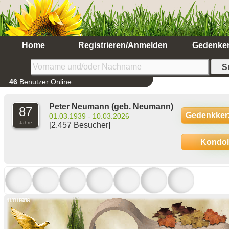
Home
Registrieren/Anmelden
Gedenke
46
Benutzer Online
Peter Neumann
(geb. Neumann)
87
Gedenkker
01.03.1939 - 10.03.2026
Jahre
[2.457 Besucher]
Kondo
*1.3.1939
1.3.1939