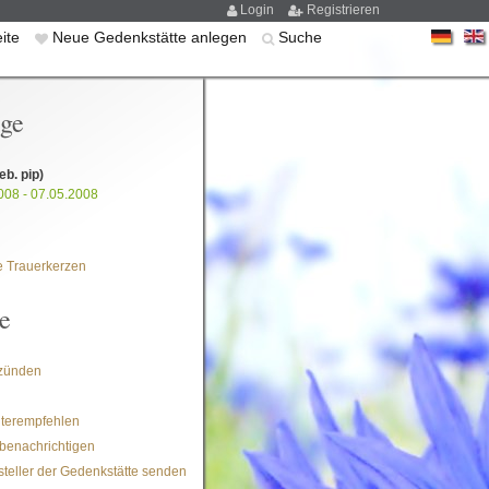
Login
Registrieren
eite
Neue Gedenkstätte anlegen
Suche
ige
eb. pip)
008 - 07.05.2008
 Trauerkerzen
e
zünden
iterempfehlen
benachrichtigen
steller der Gedenkstätte senden