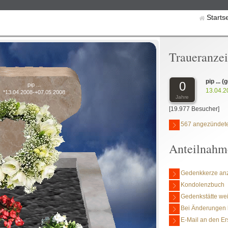
Starts
Traueranze
pip ...
(g
0
pip ...
13.04.2
*13.04.2008-+07.05.2008
Jahre
[19.977 Besucher]
567 angezündete
Anteilnahm
Gedenkkerze an
Kondolenzbuch
Gedenkstätte we
Bei Änderungen 
E-Mail an den Er