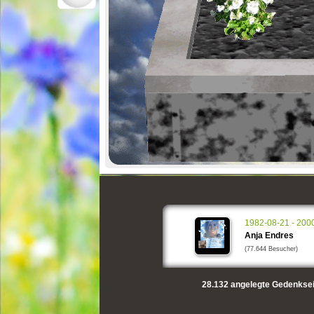
1982-08-21 - 200
Anja Endres
(77.644 Besucher)
28.132
angelegte Gedenksei