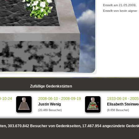
Erstellt am 21.05.2009,
Erstellt von kevin aigner
Zufällige Gedenkstätten
0-10-24
2008-06-10 - 2008-09-19
1933-06-24 - 2005
Justin Wenig
Elisabeth Steinwe
(20.489 Besucher)
(8.856 Besucher)
ten,
303.670.842
Besucher von Gedenkseiten,
17.467.954
angezündete Gedenk