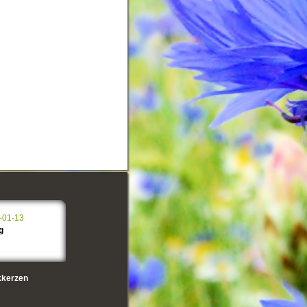
-01-13
g
kerzen