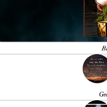
Bi
Ge