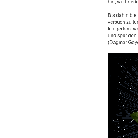
hin, wo Fried
Bis dahin blei
versuch zu tu
Ich gedenk wei
und spür den 
(Dagmar Geye