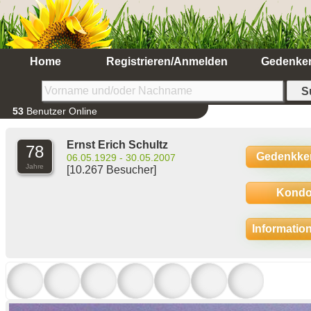
Home
Registrieren/Anmelden
Gedenke
53
Benutzer Online
Ernst Erich Schultz
78
Gedenkke
06.05.1929 - 30.05.2007
Jahre
[10.267 Besucher]
Kondo
Informatio