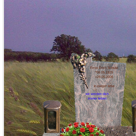
Ernst Erich Schultz
*06.05.1929
+29.05.2006
in ewiger liebe
wir werden dich
immer lieben