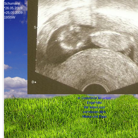
Schumann
*26.05.2009-
+25.05.2009
19SSW
In Gedanken an unser
Engel Milo
Wir lieben und
vermissen dich
Mama und Papa