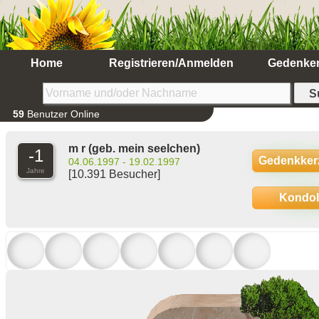
Home
Registrieren/Anmelden
Gedenke
59
Benutzer Online
m r
(geb. mein seelchen)
-1
Gedenkker
04.06.1997 - 19.02.1997
Jahre
[10.391 Besucher]
Kondo