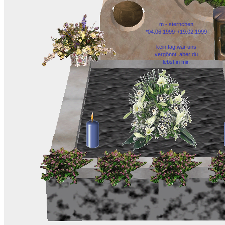
m - sternchen
*04.06.1999-+19.02.1999
kein tag war uns
vergönnt. aber du
lebst in mir.