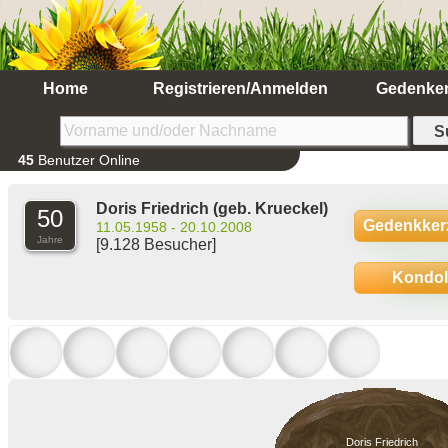
Home
Registrieren/Anmelden
Gedenke
45
Benutzer Online
Doris Friedrich
(geb. Krueckel)
50
Gedenkker
11.05.1958 - 20.10.2008
Jahre
[9.128 Besucher]
Kondo
Doris Friedrich