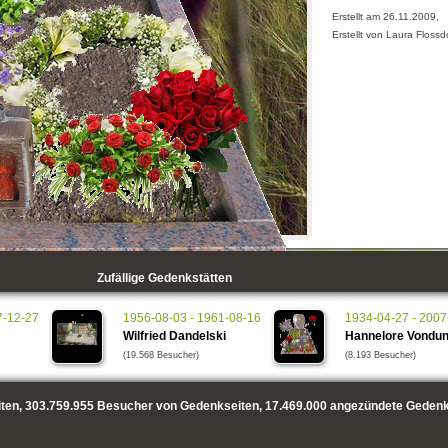
Erstellt am 26.11.2009,
Erstellt von Laura Flossd
Zufällige Gedenkstätten
7-12-27
1956-08-03 - 1961-08-16
1934-04-27 - 2007
Wilfried Dandelski
Hannelore Vondu
(19.568 Besucher)
(8.193 Besucher)
ten,
303.759.955
Besucher von Gedenkseiten,
17.469.000
angezündete Gedenk