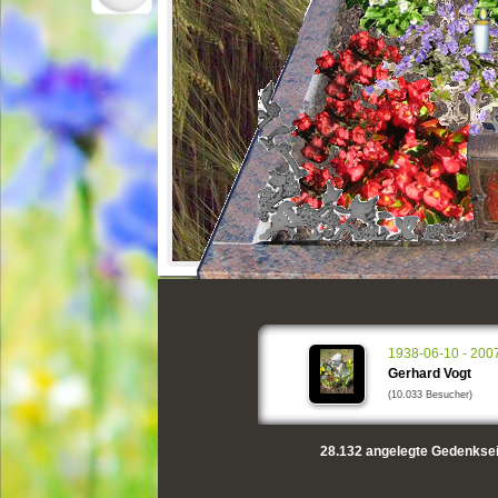
1938-06-10 - 200
Gerhard Vogt
(10.033 Besucher)
28.132
angelegte Gedenksei