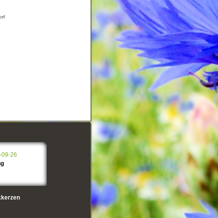
orf
-09-26
ng
kerzen