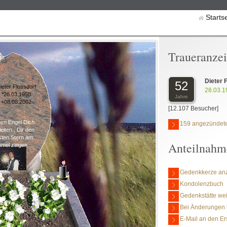
Starts
Traueranze
Dieter 
52
ieter Flossdorf
28.03.1
*28.03.1950
Jahre
+08.08.2002
[12.107 Besucher]
en Engel Dich
159 angezündete
eiten , Dir den
sten Stern am
Anteilnahm
mel zeigen ...
Gedenkkerze an
Kondolenzbuch
Gedenkstätte we
Bei Änderungen 
E-Mail an den Er