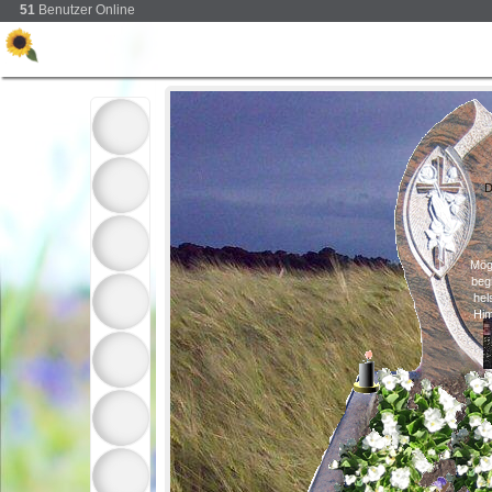
51
Benutzer Online
D
Mög
begl
hel
Him