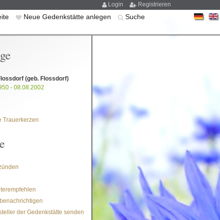
Login
Registrieren
eite
Neue Gedenkstätte anlegen
Suche
ige
Flossdorf
(geb. Flossdorf)
950 - 08.08.2002
 Trauerkerzen
e
zünden
iterempfehlen
benachrichtigen
steller der Gedenkstätte senden