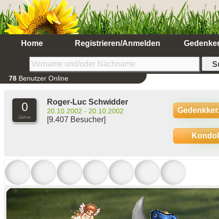
Home
Registrieren/Anmelden
Gedenke
78
Benutzer Online
Roger-Luc Schwidder
0
Gedenkker
20.10.2002 - 20.10.2002
Jahre
[9.407 Besucher]
Kondo