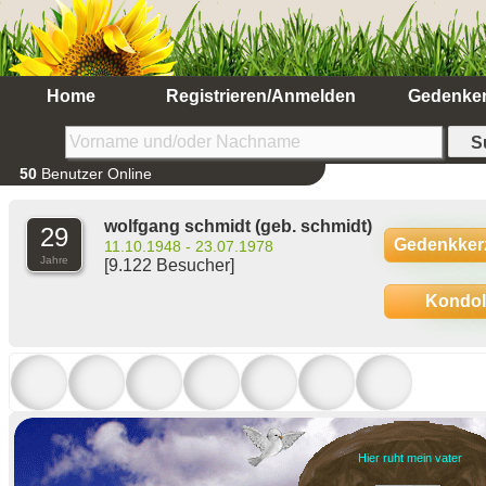
Home
Registrieren/Anmelden
Gedenke
50
Benutzer Online
wolfgang schmidt
(geb. schmidt)
29
Gedenkker
11.10.1948 - 23.07.1978
Jahre
[9.122 Besucher]
Kondo
Hier ruht mein vater