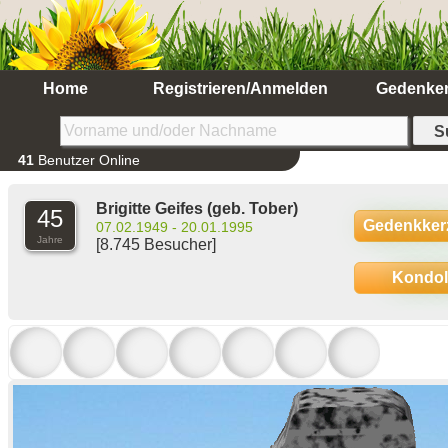
Home
Registrieren/Anmelden
Gedenke
41
Benutzer Online
Brigitte Geifes
(geb. Tober)
45
Gedenkker
07.02.1949 - 20.01.1995
Jahre
[8.745 Besucher]
Kondo