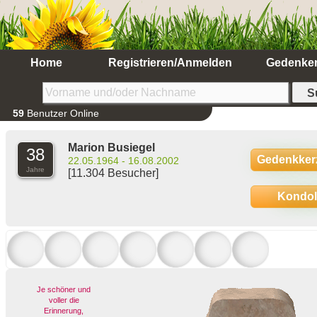
Home
Registrieren/Anmelden
Gedenke
59
Benutzer Online
Marion Busiegel
38
Gedenkker
22.05.1964 - 16.08.2002
Jahre
[11.304 Besucher]
Kondo
Je schöner und
voller die
Erinnerung,