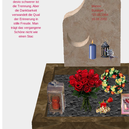
desto schwerer ist
die Trennung. Aber
Marion
die Dankbarkeit
Busiegel
verwandelt die Qual
*23.05.1964
der Erinnerung in
16.08.2002
stille Freude. Man
trägt das vergangene
Schöne nicht wie
einen Stac