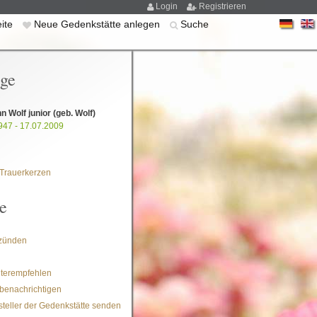
Login
Registrieren
eite
Neue Gedenkstätte anlegen
Suche
ige
 Wolf junior
(geb. Wolf)
947 - 17.07.2009
Trauerkerzen
e
zünden
iterempfehlen
benachrichtigen
steller der Gedenkstätte senden