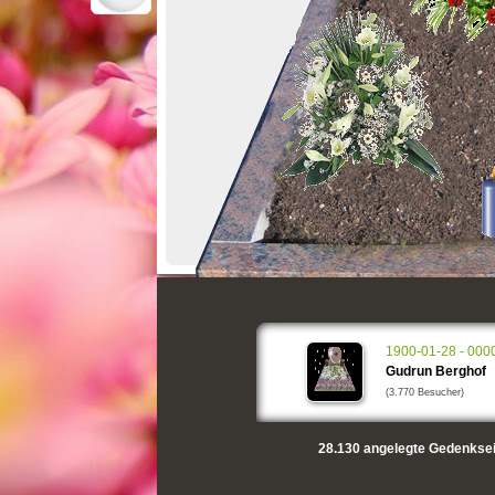
1900-01-28 - 000
Gudrun Berghof
(3.770 Besucher)
28.130
angelegte Gedenksei