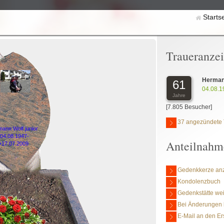
Starts
Traueranze
Hermann
61
04.08.1
Jahre
[7.805 Besucher]
37 angezündete 
ann Wolf junior
*04.08.1947-
Anteilnahm
+17.07.2009
Gedenkkerze an
Kondolenzbuch
Gedenkstätte we
Bei Änderungen 
E-Mail an den Er