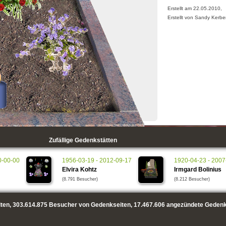
Erstellt am 22.05.2010,
Erstellt von Sandy Kerbe
Zufällige Gedenkstätten
0-00-00
1956-03-19 - 2012-09-17
1920-04-23 - 2007
Elvira Kohtz
Irmgard Bolinius
(8.791 Besucher)
(8.212 Besucher)
ten,
303.614.875
Besucher von Gedenkseiten,
17.467.606
angezündete Gedenk