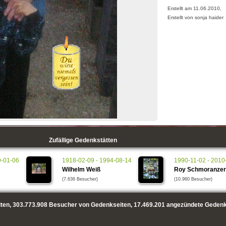
Erstellt am 11.06.2010,
Erstellt von sonja haider
Zufällige Gedenkstätten
9-01-06
1918-02-09 - 1994-08-14
1990-11-02 - 2010
Wilhelm Weiß
Roy Schmoranzer
(7.636 Besucher)
(10.960 Besucher)
ten,
303.773.908
Besucher von Gedenkseiten,
17.469.201
angezündete Gedenk