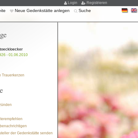
Login
Registrieren
eite
Neue Gedenkstätte anlegen
Suche
ige
toeckloecker
926 - 01.06.2010
 Trauerkerzen
e
zünden
iterempfehlen
benachrichtigen
steller der Gedenkstätte senden