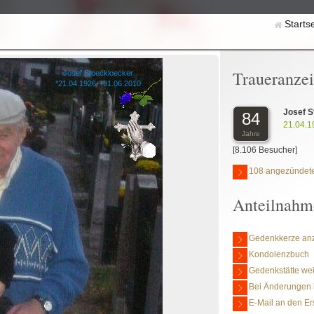
Starts
Traueranze
Josef Stoeckloecker
*21.04.1926-+01.06.2010
Josef S
84
21.04.1
Jahre
[8.106 Besucher]
108 angezündete
Anteilnahm
Gedenkkerze an
Kondolenzbuch
Gedenkstätte we
Bei Änderungen 
E-Mail an den Er