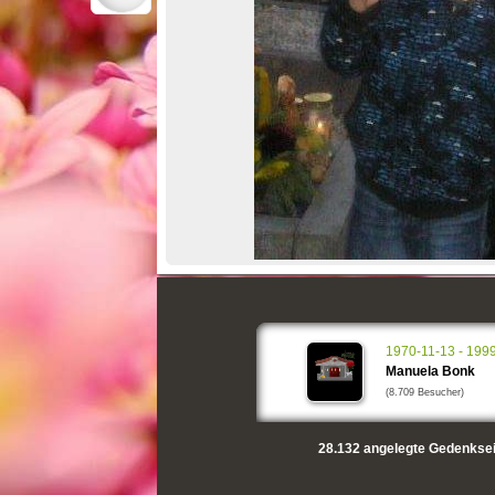
1970-11-13 - 199
Manuela Bonk
(8.709 Besucher)
28.132
angelegte Gedenksei