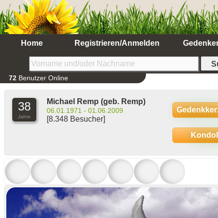
Home
Registrieren/Anmelden
Gedenke
72
Benutzer Online
Michael Remp
(geb. Remp)
38
Gedenkker
06.01.1971 - 01.06.2009
Jahre
[8.348 Besucher]
Kondo