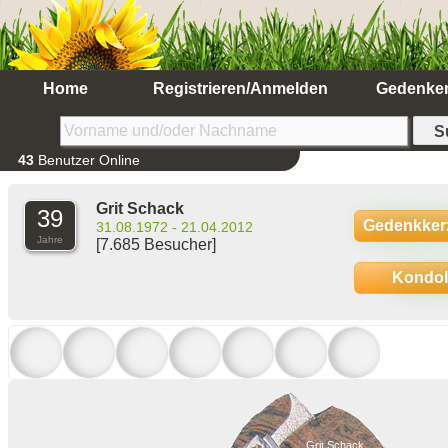
Home
Registrieren/Anmelden
Gedenke
43
Benutzer Online
Grit Schack
39
Gedenkker
31.08.1972 - 21.04.2012
Jahre
[7.685 Besucher]
Kondo
Grit Schack