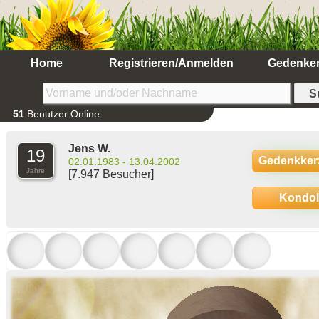
Home
Registrieren/Anmelden
Gedenke
51
Benutzer Online
Jens W.
19
Gedenkker
02.01.1983 - 13.04.2002
Jahre
[7.947 Besucher]
Kondo