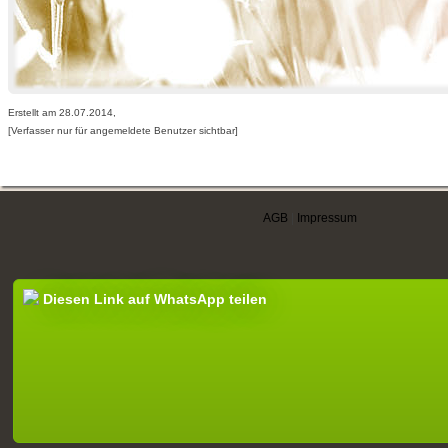
Erstellt am 28.07.2014,
[Verfasser nur für angemeldete Benutzer sichtbar]
AGB
|
Impressum
Diesen Link auf WhatsApp teilen