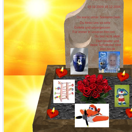
03.02.2009-18.12.2004
Du warst unser Sonnenschein
Du fehlst uns so sehr
Geliebt und unvergessen
Für immer in unseren Herzen
Du bist nicht allein
Dein bruder und
deine Schwester sind
jetzt bei dir