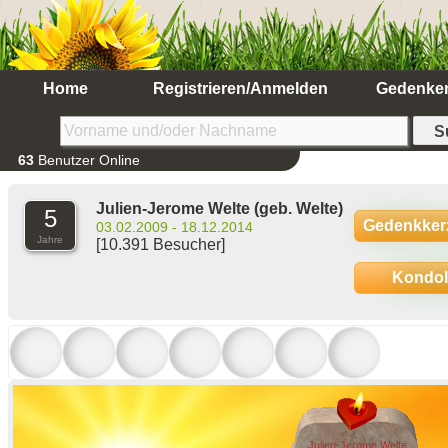
Home
Registrieren/Anmelden
Gedenke
63
Benutzer Online
Julien-Jerome Welte
(geb. Welte)
5
Gedenkker
03.02.2009 - 18.12.2014
Jahre
[10.391 Besucher]
Kondo
Julien-Jerome Welte