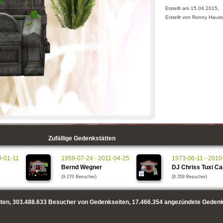
Erstellt am 15.04.2015,
Erstellt von Ronny Haust
Zufällige Gedenkstätten
0-01-11
1959-07-24 - 2011-04-25
1973-06-11 - 2010
Bernd Wegner
DJ Chriss Tuxi Ca
(9.270 Besucher)
(8.359 Besucher)
ten,
303.488.633
Besucher von Gedenkseiten,
17.466.354
angezündete Gedenk