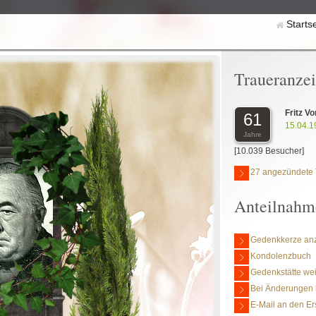
Starts
Traueranze
Fritz V
61
15.04.1
Jahre
[10.039 Besucher]
27 angezündete 
Anteilnahm
Gedenkkerze an
Kondolenzbuch
Gedenkstätte we
Bei Änderungen 
E-Mail an den Er