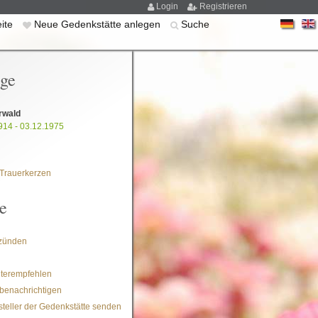
Login
Registrieren
eite
Neue Gedenkstätte anlegen
Suche
ige
orwald
914 - 03.12.1975
Trauerkerzen
e
zünden
iterempfehlen
benachrichtigen
steller der Gedenkstätte senden