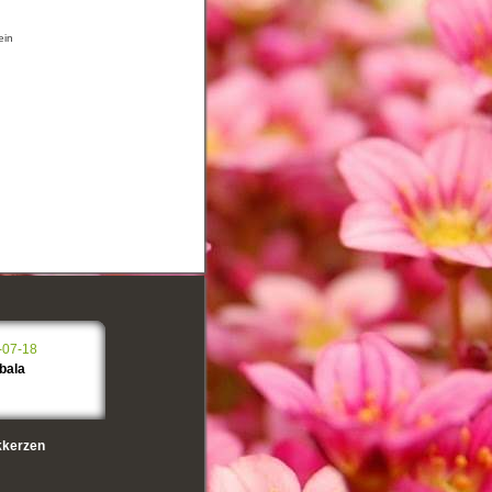
ein
-07-18
bala
kerzen