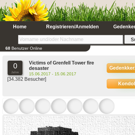
Home
Registrieren/Anmelden
Gedenke
68
Benutzer Online
Victims of Grenfell Tower fire
0
Gedenkker
desaster
Jahre
15.06.2017 - 15.06.2017
[34.382 Besucher]
Kondo