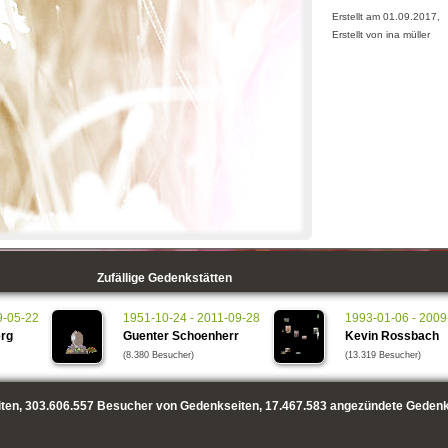
Erstellt am 01.09.2017,
Erstellt von ina müller
Zufällige Gedenkstätten
9-05-22
1951-10-24 - 2011-09-28
1993-01-06 - 2009
erg
Guenter Schoenherr
Kevin Rossbach
(8.380 Besucher)
(13.319 Besucher)
ten,
303.606.557
Besucher von Gedenkseiten,
17.467.583
angezündete Gedenk