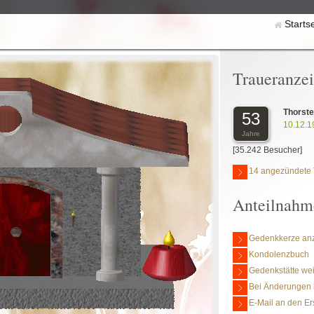
Starts
Traueranze
Thorste
53
10.12.1
Jahre
[35.242 Besucher]
14 angezündete 
Anteilnahm
Gedenkkerze an
Kondolenzbuch
Gedenkstätte we
Bei Änderungen 
E-Mail an den Er