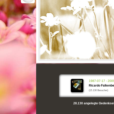
1987-07-17 - 200
Ricardo Falkenb
(15.130 Besucher)
28.130
angelegte Gedenksei