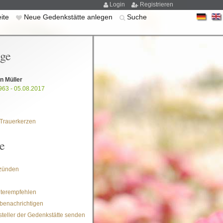
Login
Registrieren
eite
Neue Gedenkstätte anlegen
Suche
ige
n Müller
963 - 05.08.2017
Trauerkerzen
e
zünden
iterempfehlen
benachrichtigen
steller der Gedenkstätte senden