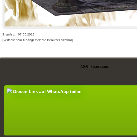
Erstellt am 07.05.2019,
[Verfasser nur für angemeldete Benutzer sichtbar]
AGB
|
Impressum
Diesen Link auf WhatsApp teilen