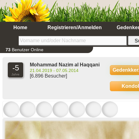
Home
Registrieren/Anmelden
Gedenke
73
Benutzer Online
Mohammad Nazim al Haqqani
-5
Gedenkker
21.04.2019 - 07.05.2014
Jahre
[6.896 Besucher]
Kondo