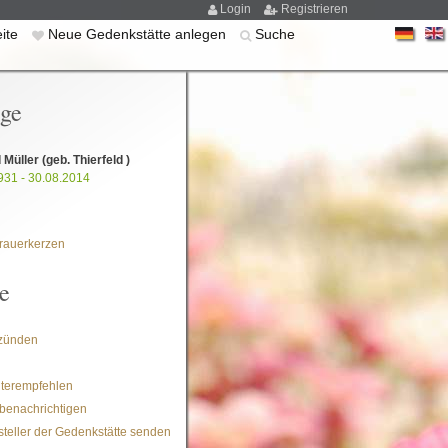
Login
Registrieren
eite
Neue Gedenkstätte anlegen
Suche
ige
 Müller
(geb. Thierfeld )
931 - 30.08.2014
rauerkerzen
e
zünden
iterempfehlen
benachrichtigen
steller der Gedenkstätte senden