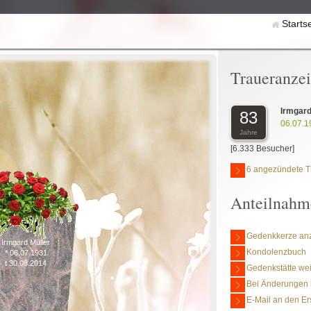
Starts
Traueranze
Irmgard
83
06.07.1
Jahre
[6.333 Besucher]
6 angezündete T
Anteilnahm
Gedenkkerze an
Irmgard Müller
Kondolenzbuch
* 06.07.1931
t 30.08.2014
Gedenkstätte we
Bei Änderungen 
E-Mail an den Er