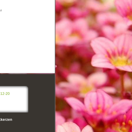
nz
-12-20
kerzen