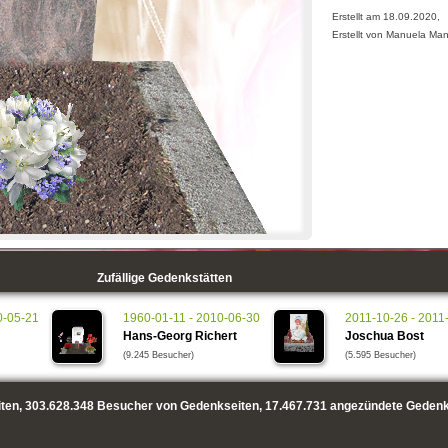
Erstellt am 18.09.2020,
Erstellt von Manuela Ma
Zufällige Gedenkstätten
0-05-21
1960-01-11 - 2010-06-30
2011-10-26 - 2011
Hans-Georg Richert
Joschua Bost
(9.245 Besucher)
(5.595 Besucher)
ten,
303.628.348
Besucher von Gedenkseiten,
17.467.731
angezündete Gedenk