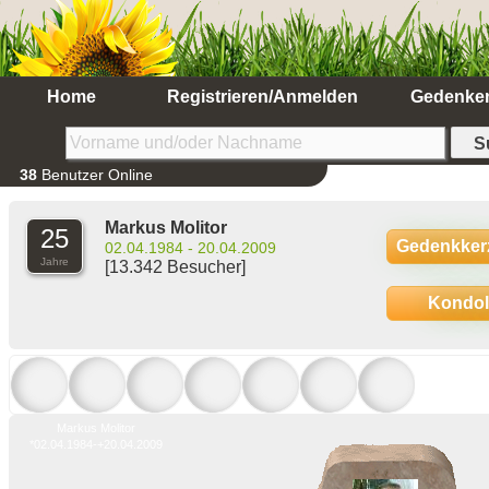
Home
Registrieren/Anmelden
Gedenke
38
Benutzer Online
Markus Molitor
25
Gedenkker
02.04.1984 - 20.04.2009
Jahre
[13.342 Besucher]
Kondo
Markus Molitor
*02.04.1984-+20.04.2009