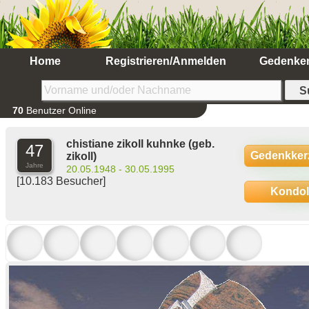
Home
Registrieren/Anmelden
Gedenke
70
Benutzer Online
chistiane zikoll kuhnke
(geb.
47
Gedenkker
zikoll)
Jahre
20.05.1948 - 30.05.1995
[10.183 Besucher]
Kondo