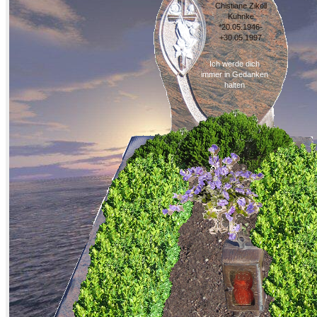
Chistiane Zikoll
Kuhnke
*20.05.1946-
+30.05.1997
Ich werde dich
immer in Gedanken
halten