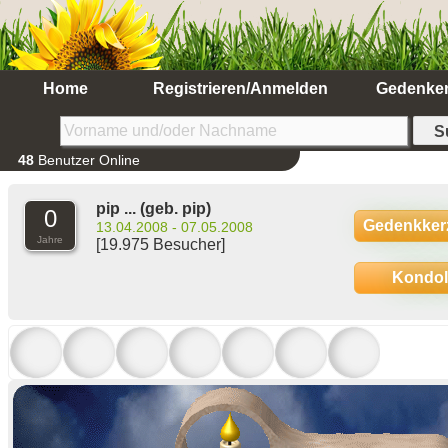
Home
Registrieren/Anmelden
Gedenke
48
Benutzer Online
pip ...
(geb. pip)
0
Gedenkker
13.04.2008 - 07.05.2008
Jahre
[19.975 Besucher]
Kondo