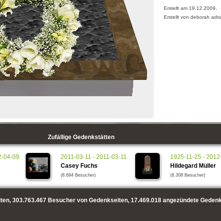
Erstellt am 19.12.2009,
Erstellt von deborah adri
Zufällige Gedenkstätten
2-04-09
2011-03-11 - 2011-03-11
1925-11-25 - 2012
Casey Fuchs
Hildegard Müller
(8.694 Besucher)
(8.308 Besucher)
ten,
303.763.467
Besucher von Gedenkseiten,
17.469.018
angezündete Gedenk