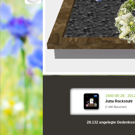
1940-08-28 - 201
Jutta Rockstuhl
(7.440 Besucher)
28.132
angelegte Gedenksei