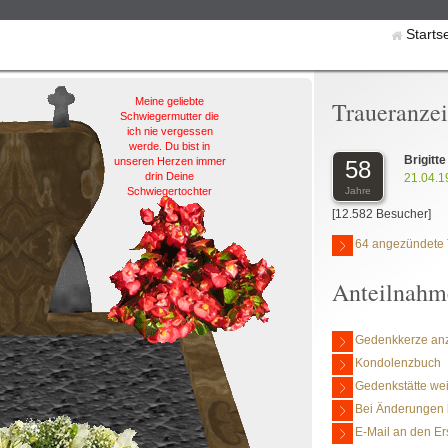
Starts
Meine geliebte
Traueranze
Schwiegermutter die
ich nie vergessen
werde. Du bist in
Brigitte
unseren Herzen immer
58
drin Deine
21.04.1
Jahre
Schwiegertochter
[12.582 Besucher]
64 angezündete 
Anteilnahm
Gedenkkerze an
Kondolenzbuch
Gedenkstätte we
Bei Änderungen 
E-Mail an den Er