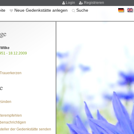
Login
Registrieren
eite
Neue Gedenkstätte anlegen
Suche
ige
 Wilke
951 - 18.12.2009
Trauerkerzen
e
zünden
iterempfehlen
benachrichtigen
steller der Gedenkstätte senden