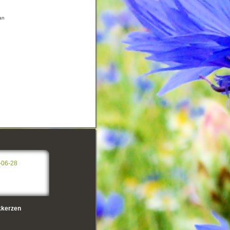
an
-06-28
kerzen