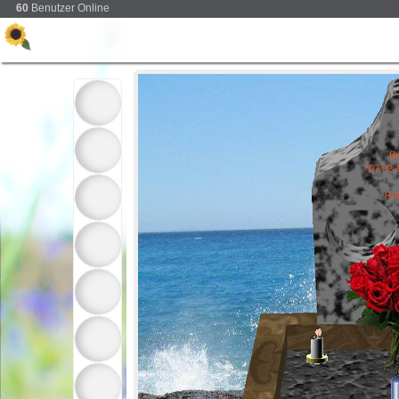
60
Benutzer Online
Br
*07.02.
Ruh