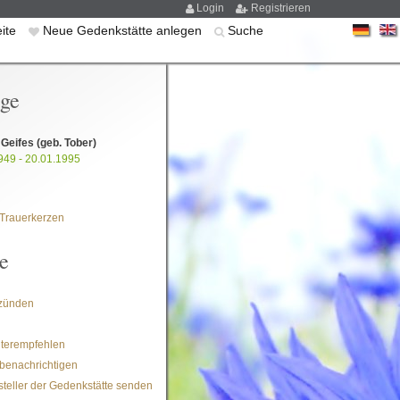
Login
Registrieren
eite
Neue Gedenkstätte anlegen
Suche
ige
e Geifes
(geb. Tober)
949 - 20.01.1995
Trauerkerzen
e
zünden
iterempfehlen
benachrichtigen
steller der Gedenkstätte senden