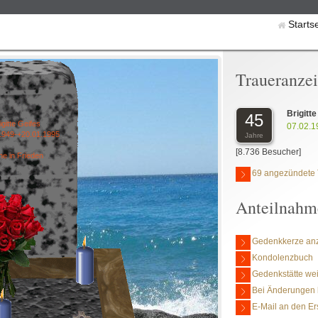
Starts
Traueranze
Brigitt
45
igitte Geifes
07.02.1
1949-+20.01.1995
Jahre
[8.736 Besucher]
e in Frieden
69 angezündete 
Anteilnahm
Gedenkkerze an
Kondolenzbuch
Gedenkstätte we
Bei Änderungen 
E-Mail an den Er