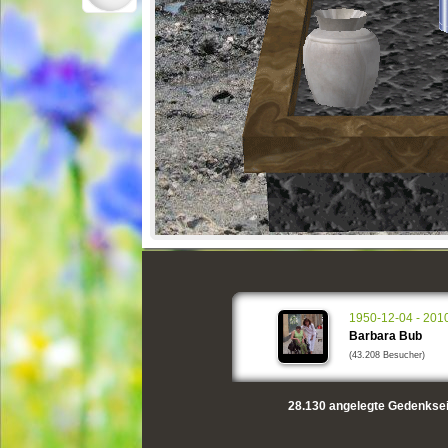
1950-12-04 - 201
Barbara Bub
(43.208 Besucher)
28.130
angelegte Gedenksei