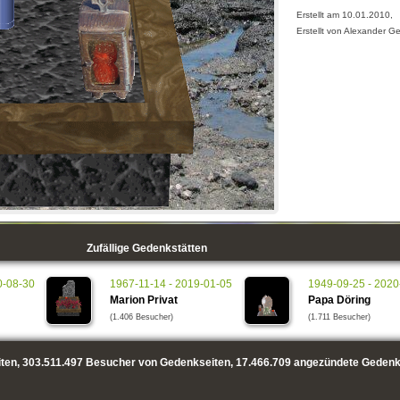
Erstellt am 10.01.2010,
Erstellt von Alexander Ge
Zufällige Gedenkstätten
0-08-30
1967-11-14 - 2019-01-05
1949-09-25 - 2020
Marion Privat
Papa Döring
(1.406 Besucher)
(1.711 Besucher)
ten,
303.511.497
Besucher von Gedenkseiten,
17.466.709
angezündete Gedenk