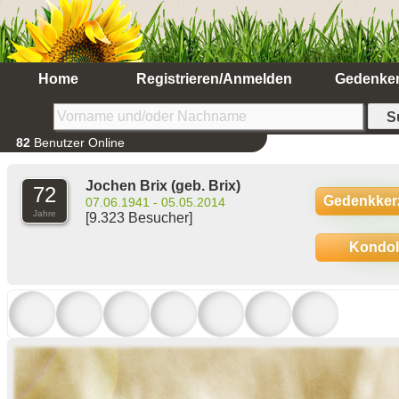
Home
Registrieren/Anmelden
Gedenke
82
Benutzer Online
Jochen Brix
(geb. Brix)
72
Gedenkker
07.06.1941 - 05.05.2014
Jahre
[9.323 Besucher]
Kondo