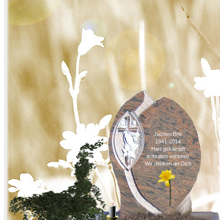
Jochen Brix
1941-2014
Hart gekämpft
trotzdem verloren
Wir denken an Dich