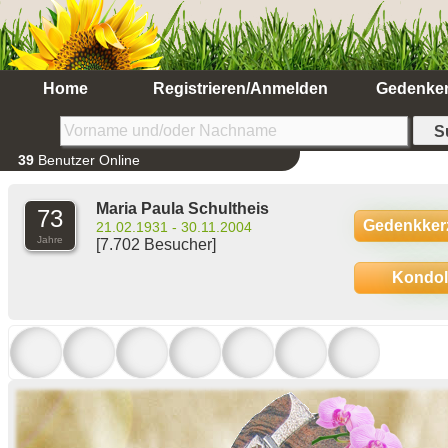
Home
Registrieren/Anmelden
Gedenke
39
Benutzer Online
Maria Paula Schultheis
73
Gedenkker
21.02.1931 - 30.11.2004
Jahre
[7.702 Besucher]
Kondo