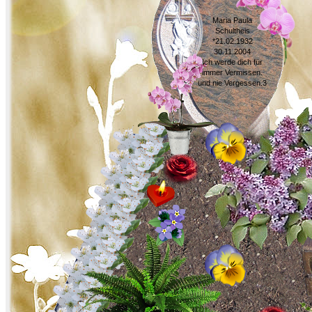
Maria Paula
Schultheis
*21.02.1932
30.11.2004
Ich werde dich für
immer Vermissen.
und nie Vergessen.3