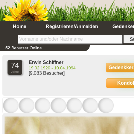
Home
Registrieren/Anmelden
Gedenke
52
Benutzer Online
Erwin Schiffner
74
Gedenkker
19.02.1920 - 10.04.1994
Jahre
[9.083 Besucher]
Kondo