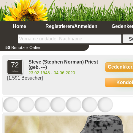
Home
Registrieren/Anmelden
Gedenke
50
Benutzer Online
Steve (Stephen Norman) Priest
72
Gedenkker
(geb. ---)
Jahre
23.02.1948 - 04.06.2020
[1.591 Besucher]
Kondo