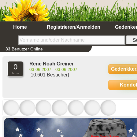
Home
Registrieren/Anmelden
Gedenke
33
Benutzer Online
Rene Noah Greiner
0
Gedenkker
03.06.2007 - 03.06.2007
Jahre
[10.601 Besucher]
Kondo
Rene Noah Greiner