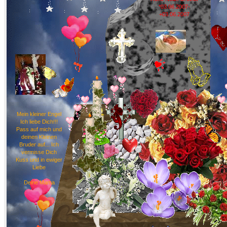
*03.06.2007-
+03.06.2007
Mein kleiner Engel
Ich liebe Dich!!!
Pass auf mich und
deinen Kleinen
Bruder auf... Ich
vermisse Dich
Kuss und in ewiger
Liebe
Deine Mama