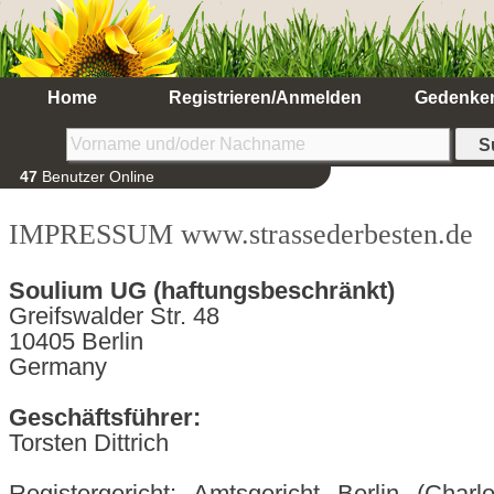
Home
Registrieren/Anmelden
Gedenke
47
Benutzer Online
IMPRESSUM www.strassederbesten.de
Soulium UG (haftungsbeschränkt)
Greifswalder Str. 48
10405 Berlin
Germany
Geschäftsführer:
Torsten Dittrich
Registergericht: Amtsgericht Berlin (Char