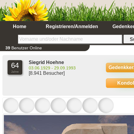
Home
Registrieren/Anmelden
Gedenke
39
Benutzer Online
Siegrid Hoehne
64
Gedenkker
03.06.1929 - 29.09.1993
Jahre
[8.941 Besucher]
Kondo