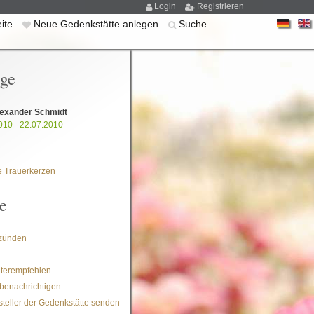
Login
Registrieren
eite
Neue Gedenkstätte anlegen
Suche
ige
lexander Schmidt
010 - 22.07.2010
 Trauerkerzen
e
zünden
iterempfehlen
benachrichtigen
steller der Gedenkstätte senden