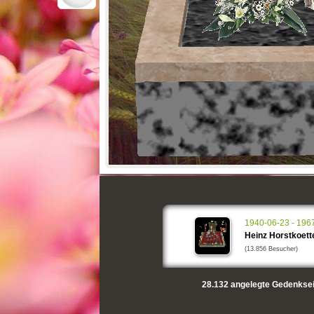
1940-06-23 - 196
Heinz Horstkoett
(13.856 Besucher)
28.132
angelegte Gedenksei