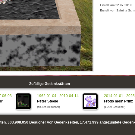
Erstellt am 22.07.2010,
Erstellt von Sabrina Sch
Zufällige Gedenkstätten
7-06-03
1962-01-04 - 2010-04-14
2014-01-01 - 2025
er
Peter Steele
Frodo mein Prinz
(55.825 Besucher)
(1.299 Besucher)
ten,
303.908.050
Besucher von Gedenkseiten,
17.471.999
angezündete Gedenk