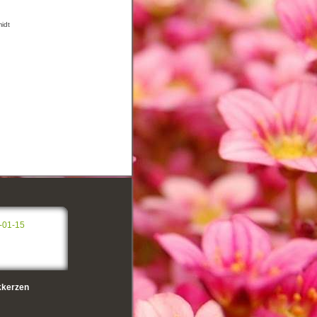
midt
-01-15
kerzen