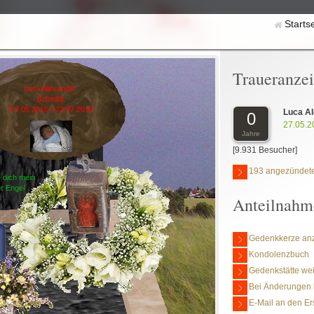
Starts
Traueranze
Luca Alexander
Schmidt
*27.05.2010-+22.07.2010
Luca A
0
27.05.2
Jahre
[9.931 Besucher]
193 angezündete
e dich mein
er Engel
Anteilnahm
Gedenkkerze an
Kondolenzbuch
Gedenkstätte we
Bei Änderungen 
E-Mail an den Er