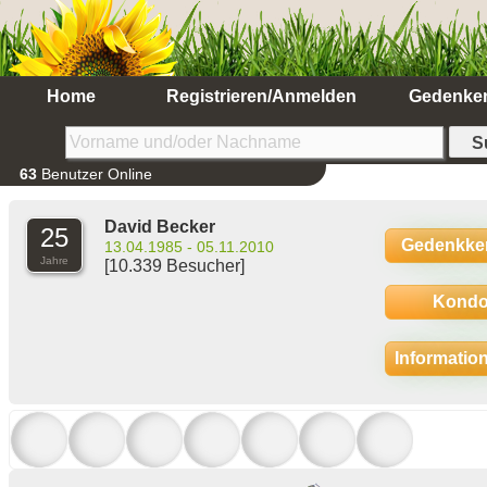
Home
Registrieren/Anmelden
Gedenke
63
Benutzer Online
David Becker
25
Gedenkke
13.04.1985 - 05.11.2010
Jahre
[10.339 Besucher]
Kondo
Informatio