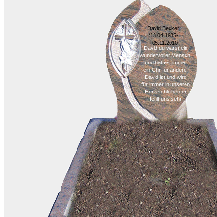
David Becker
*13.04.1985-
+05.11.2010
David du warst ein
wundervoller Mensch,
und hattest immer
ein Ohr für andere.
David ist und wird
für immer in unseren
Herzen bleiben er
fehlt uns sehr