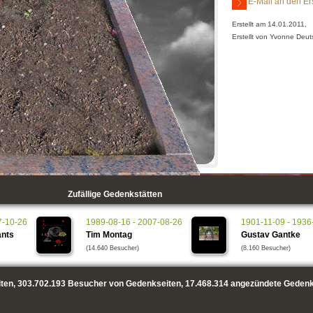
E-Mail an den Er
Erstellt am 14.01.2011,
Erstellt von Yvonne De
Zufällige Gedenkstätten
7-10-26
1989-08-16 - 2007-08-26
1901-11-09 - 1936
ants
Tim Montag
Gustav Gantke
(14.640 Besucher)
(8.160 Besucher)
ten,
303.702.193
Besucher von Gedenkseiten,
17.468.314
angezündete Gedenk