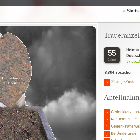
Starts
Traueranze
Helmut
55
Deutsc
Jahre
17.06.1
[8.894 Besucher]
t Deutschmann
21 angezündete 
1940-+26.07.1995
Anteilnahm
Gedenkkerze an
Kondolenzbuch
Gedenkstätte we
Bei Änderungen 