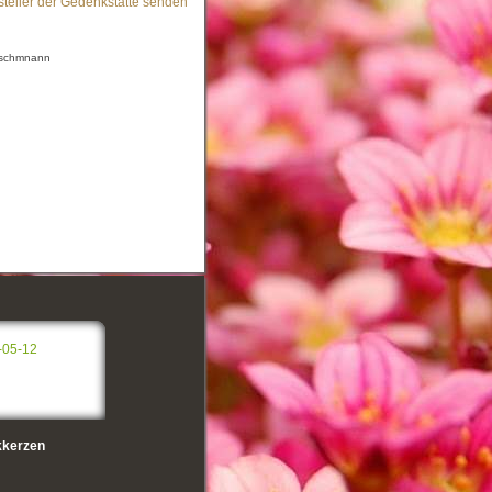
steller der Gedenkstätte senden
utschmnann
-05-12
kerzen