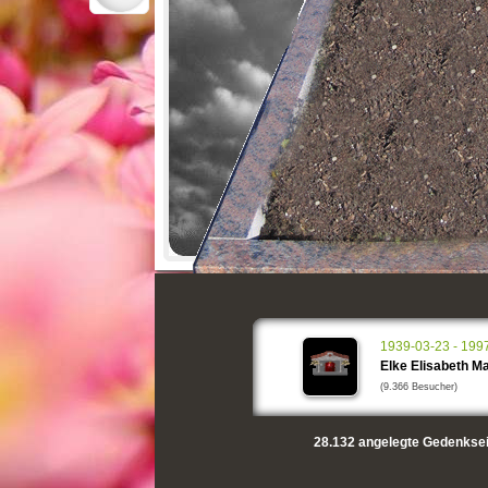
1939-03-23 - 199
Elke Elisabeth M
(9.366 Besucher)
28.132
angelegte Gedenksei