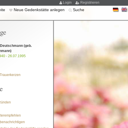
Login
Registrieren
eite
Neue Gedenkstätte anlegen
Suche
ige
 Deutschmann
(geb.
hmann)
940 - 26.07.1995
Trauerkerzen
e
zünden
iterempfehlen
benachrichtigen