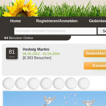
Home
Registrieren/Anmelden
Gedenke
64
Benutzer Online
Hedwig Martini
81
Gedenkker
06.05.1922 - 02.04.2004
Jahre
[8.383 Besucher]
Kondo