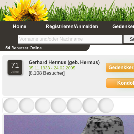
Home
Registrieren/Anmelden
Gedenke
54
Benutzer Online
Gerhard Hermus
(geb. Hermus)
71
Gedenkker
05.11.1933 - 24.02.2005
Jahre
[8.108 Besucher]
Kondo