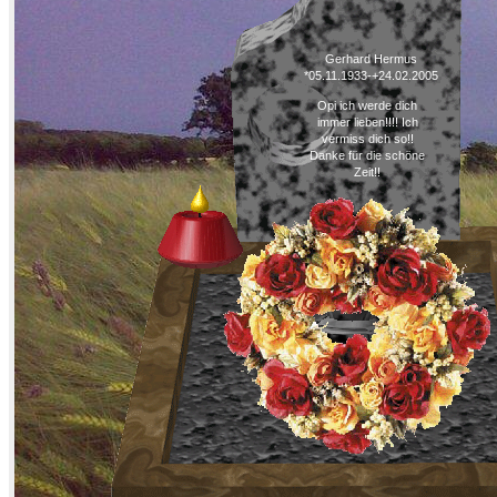
Gerhard Hermus
*05.11.1933-+24.02.2005
Opi ich werde dich
immer lieben!!!! Ich
vermiss dich so!!
Danke für die schöne
Zeit!!