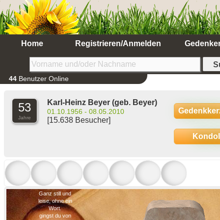
Home
Registrieren/Anmelden
Gedenke
44
Benutzer Online
Karl-Heinz Beyer
(geb. Beyer)
53
Gedenkker
01.10.1956 - 08.05.2010
Jahre
[15.638 Besucher]
Kondo
Ganz still und
leise, ohne ein
Wort.
gingst du von